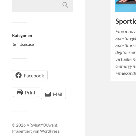
Sport
Eine innov
Kategorien
Sportange
Usecase
Sportkurs
digitalisie
virtuelle R
Gaming-Be
Fitnessind
Facebook
Print
Mail
© 2026
VRwhatYOUwant
.
Präsentiert von
WordPress
.