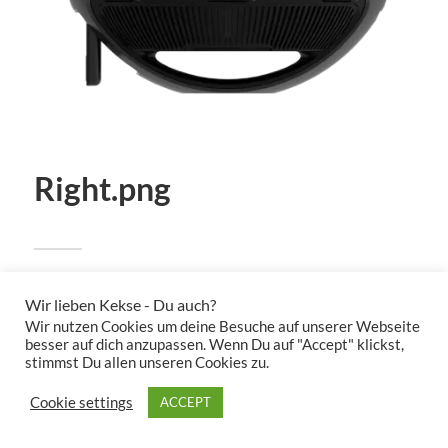
Right.png
Hochgeladen von:
admin
Wir lieben Kekse - Du auch?
April 12, 2024
Wir nutzen Cookies um deine Besuche auf unserer Webseite
Auflösung: 1600x1600 px
besser auf dich anzupassen. Wenn Du auf "Accept" klickst,
stimmst Du allen unseren Cookies zu.
Cookie settings
ACCEPT